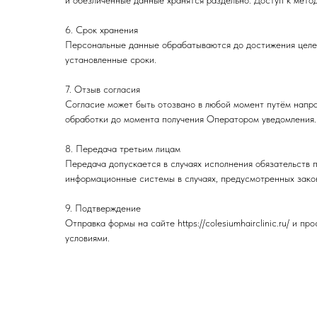
и обезличенные данные хранятся раздельно. Доступ к мето
6. Срок хранения
Персональные данные обрабатываются до достижения целей 
установленные сроки.
7. Отзыв согласия
Согласие может быть отозвано в любой момент путём направ
обработки до момента получения Оператором уведомления.
8. Передача третьим лицам
Передача допускается в случаях исполнения обязательств 
информационные системы в случаях, предусмотренных зако
9. Подтверждение
Отправка формы на сайте https://colesiumhairclinic.ru/ и 
условиями.