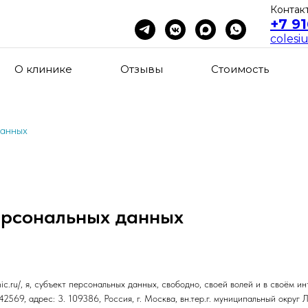
Контакт
+7 91
colesi
О клинике
Отзывы
Стоимость
данных
ерсональных данных
inic.ru/, я, субъект персональных данных, свободно, своей волей и в сво
дрес: 3. 109386, Россия, г. Москва, вн.тер.г. муниципальный округ Любли