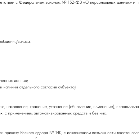
тветствии с Федеральным законом № 152-ФЗ «О персональных данных» и п
ообщения/заказа.
иченных данных;
 наличии отдельного согласия субъекта);
ю, накопление, хранение, уточнение (обновление, изменение), использовани
х, с применением автоматизированных средств и без них.
ми приказу Роскомнадзора № 140, с исключением возможности восстановл