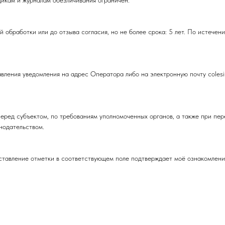
дикам и журналам обезличивания ограничен.
обработки или до отзыва согласия, но не более срока: 5 лет. По истечен
ления уведомления на адрес Оператора либо на электронную почту colesiu
перед субъектом, по требованиям уполномоченных органов, а также при пе
нодательством.
проставление отметки в соответствующем поле подтверждает моё ознакомлени