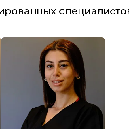
сп
цированных
ециалисто