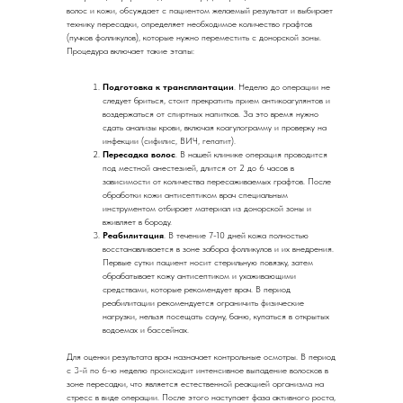
волос и кожи, обсуждает с пациентом желаемый результат и выбирает
технику пересадки, определяет необходимое количество графтов
(пучков фолликулов), которые нужно переместить с донорской зоны.
Процедура включает такие этапы:
Подготовка к трансплантации
. Неделю до операции не
следует бриться, стоит прекратить прием антикоагулянтов и
воздержаться от спиртных напитков. За это время нужно
сдать анализы крови, включая коагулограмму и проверку на
инфекции (сифилис, ВИЧ, гепатит).
Пересадка волос
. В нашей клинике операция проводится
под местной анестезией, длится от 2 до 6 часов в
зависимости от количества пересаживаемых графтов. После
обработки кожи антисептиком врач специальным
инструментом отбирает материал из донорской зоны и
вживляет в бороду.
Реабилитация
. В течение 7-10 дней кожа полностью
восстанавливается в зоне забора фолликулов и их внедрения.
Первые сутки пациент носит стерильную повязку, затем
обрабатывает кожу антисептиком и ухаживающими
средствами, которые рекомендует врач. В период
реабилитации рекомендуется ограничить физические
нагрузки, нельзя посещать сауну, баню, купаться в открытых
водоемах и бассейнах.
Для оценки результата врач назначает контрольные осмотры. В период
с 3-й по 6-ю неделю происходит интенсивное выпадение волосков в
зоне пересадки, что является естественной реакцией организма на
стресс в виде операции. После этого наступает фаза активного роста,