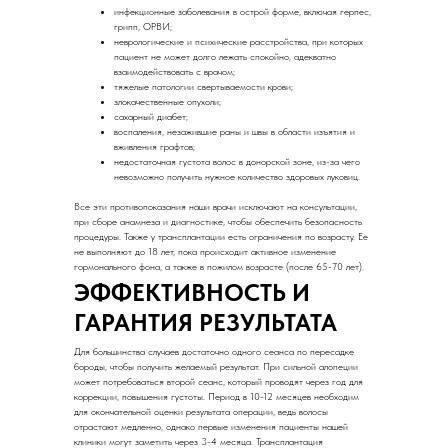
инфекционные заболевания в острой форме, включая герпес,
грипп, ОРВИ;
неврологические и психические расстройства, при которых
пациент не может долго лежать спокойно, адекватно
взаимодействовать с врачом;
тяжелые патологии свертываемости крови;
злокачественные опухоли;
сахарный диабет;
воспаления, незажившие раны и швы в области изъятия и
вживления графтов;
недостаточная густота волос в донорской зоне, из-за чего
невозможно получить нужное количество здоровых луковиц.
Все эти противопоказания наши врачи исключают на консультации,
при сборе анамнеза и диагностике, чтобы обеспечить безопасность
процедуры. Также у трансплантации есть ограничения по возрасту. Ее
не выполняют до 18 лет, пока происходит активное изменение
гормонального фона, а также в пожилом возрасте (после 65-70 лет).
ЭФФЕКТИВНОСТЬ И
ГАРАНТИЯ РЕЗУЛЬТАТА
Для большинства случаев достаточно одного сеанса по пересадке
бороды, чтобы получить желаемый результат. При сильной алопеции
может потребоваться второй сеанс, который проводят через год для
коррекции, повышения густоты. Период в 10-12 месяцев необходим
для окончательной оценки результата операции, ведь волосы
отрастают медленно, однако первые изменения пациенты нашей
клиники могут заметить через 3-4 месяца. Трансплантация