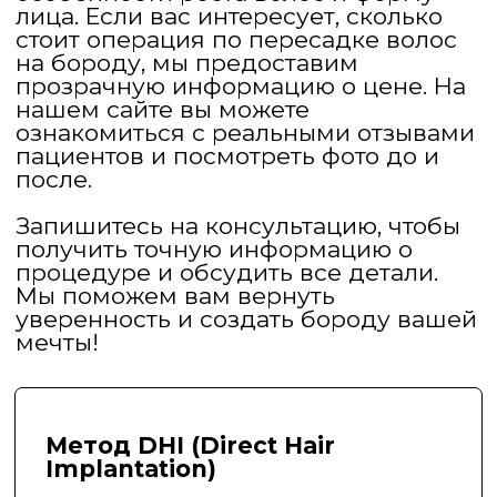
сразу имплантируются с
помощью специального
инструмента — имплантера
Choi — без предварительного
разреза кожи.
✅ Без разрезов и швов
✅ Максимально естественное
направление роста
✅ Минимальная
травматичность
✅ Быстрое заживление
✅ Идеально для коррекции
формы бороды, уголков,
контура
Метод FUE (Follicular Unit
Extraction)
Один из самых популярных и
проверенных методов в мире.