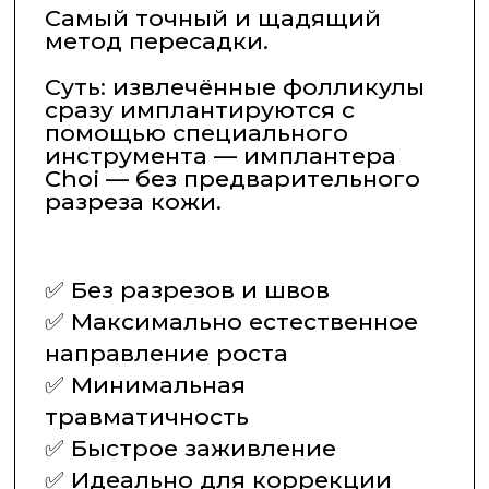
Суть: из затылочной зоны
извлекаются фолликулы (по
одному), которые затем
пересаживаются в область
бороды вручную.
✅ Без шрамов
✅ Быстрое восстановление
✅ Возможность охватить
большие участки
✅ Подходит для создания
плотной мужской бороды
Метод HFE (Hand Follicle
Extraction)
Эксклюзивная ручная
методика, при которой
используются тончайшие