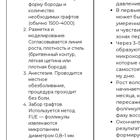
давление,
форму бороды и
В первые
количество
может бы
необходимых графтов
(обычно 1500–4000).
умеренна
Разметка и
и чувстви
моделирование.
зонах пе
Согласовывается линия
Через 3–
роста, плотность и стиль
образуют
(бритвенный контур,
микрокор
лёгкая щетина или
которые 
плотная борода).
самостоят
Анестезия. Проводится
му дню.
местное
Рост вол
обезболивание,
начинает
процедура проходит
месяца, 
без боли.
пересаж
Забор графтов.
фолликул
Используется метод
фазу вос
FUE — фолликулы
Окончат
извлекаются
результат
микропанчем
формируе
диаметром 0,8–1 мм.