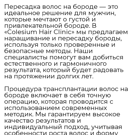
методик. Мы гарантируем высокое
качество результатов и
индивидуальный подход, учитывая
особенности роста волос и форму
лица. Если вас интересует, сколько
стоит операция по пересадке волос
на бороду, мы предоставим
прозрачную информацию о цене. На
нашем сайте вы можете
ознакомиться с реальными отзывами
пациентов и посмотреть фото до и
после.
Запишитесь на консультацию, чтобы
получить точную информацию о
процедуре и обсудить все детали.
Мы поможем вам вернуть
уверенность и создать бороду вашей
мечты!
Метод DHI (Direct Hair
Implantation)
Самый точный и щадящий
метод пересадки.
Суть: извлечённые фолликулы