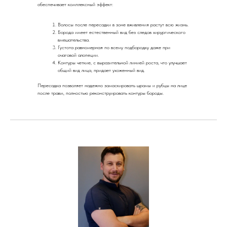
обеспечивает комплексный эффект:
Волосы после пересадки в зоне вживления растут всю жизнь.
Борода имеет естественный вид без следов хирургического
вмешательства.
Густота равномерная по всему подбородку даже при
очаговой алопеции.
Контуры четкие, с выразительной линией роста, что улучшает
общий вид лица, придает ухоженный вид.
Пересадка позволяет надежно замаскировать шрамы и рубцы на лице
после травм, полностью реконструировать контуры бороды.