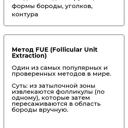
микроинструменты, не
повреждающие кожу.
✅ Без скальпеля, без боли
✅ Ещё меньше травм тканей
✅ Отличный вариант для
пациентов с повышенной
чувствительностью
✅ Натуральный вид и высокая
приживаемость