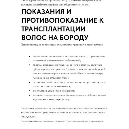
выпадать из рабочего графика или общественной жизни.
ПОКАЗАНИЯ И
ПРОТИВОПОКАЗАНИЕ К
ТРАНСПЛАНТАЦИИ
ВОЛОС НА БОРОДУ
Трансплантацию волос наши специалисты проводят в таких случаях:
интенсивное выпадение волос из-за стресса, гормональных
изменений, перенесенных заболеваний;
травмы, операции на лице, из-за чего остались заметные
рубцы, шрамы, которые необходимо замаскировать бородой
или восстановить рост волос в этой области после потери
луковиц из-за рубцовой ткани;
неравномерный рост волос, недостаточная густота бороды,
из-за чего она просвечивается;
асимметрия лица или линии роста;
желание изменить контуры бороды, придать ей более четкий
вид или нестандартную форму.
Пересадку применяют в тех случаях, когда усилить рост не получается
косметическими средствами, приемом витаминов, другими методами
стимуляции.
Пересадка волос подходит не всем. Противопоказания к процедуре: