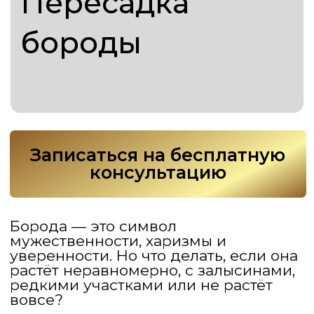
Записаться на бесплатную
консультацию
Борода — это символ
мужественности, харизмы и
уверенности. Но что делать, если она
растёт неравномерно, с залысинами,
редкими участками или не растёт
вовсе?
Пересадка волос на бороде — это
идеальное решение для мужчин,
которые мечтают о густой и
привлекательной бороде. В
«Colesium Hair Clinic» мы предлагаем
наращивание и пересадку бороды,
используя только проверенные и
безопасные методы. Наши
специалисты помогут вам добиться
естественного и гармоничного
результата, который будет радовать
на протяжении долгих лет.
Процедура трансплантации волос на
бороде включает в себя точную
операцию, которая проводится с
использованием современных