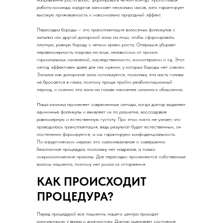
работа команды хирургов занимает несколько часов, зато гарантирует
высокую приживаемость и максимально природный эффект.
Пересадка бороды – это трансплантация волосяных фолликулов с
затылка или другой донорской зоны на лицо, чтобы сформировать
плотную, ровную бороду с четким краем роста. Операция убирает
неравномерность покрова на лице, независимо от причин:
гормональных изменений, наследственности, химиотерапии и т.д. Этот
метод эффективен даже для тех мужчин, у которых бороды нет совсем.
Затылок как донорская зона используется, поскольку эта часть головы
не бросается в глаза, поэтому проще пройти реабилитационный
период, и именно эта зона на голове наименее склонна к облысению.
Наша клиника применяет современные методы, когда доктор выделяет
единичные фолликулы и вживляет их по разметке, воссоздавая
равномерную и естественную густоту. При этом никто не узнает, что
проводилась трансплантация, ведь результат будет естественным, он
постепенно формируется, а мы гарантируем конфиденциальность.
По хирургическим меркам это малоинвазивная и совершенно
безопасная процедура, поскольку нет надрезов, а только
микроскопические проколы. Для пересадки применяются собственные
волосы пациента, поэтому нет риска их отторжения.
КАК ПРОИСХОДИТ
ПРОЦЕДУРА?
Перед процедурой все пациенты нашего центра проходят
консультацию у врача и диагностику. Доктор оценивает состояние