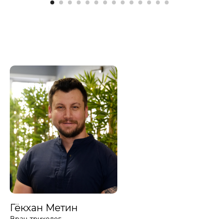
Гёкхан Метин