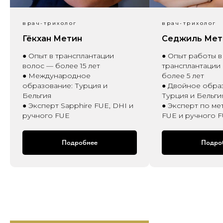
врач-трихолог
врач-трихолог
Гёкхан Метин
Седжиль Мет
● Опыт в трансплантации
● Опыт работы в
волос — более 15 лет
трансплантации
● Международное
более 5 лет
образование: Турция и
● Двойное обра
Бельгия
Турция и Бельги
● Эксперт Sapphire FUE, DHI и
● Эксперт по мет
ручного FUE
FUE и ручного 
Подробнее
Подро