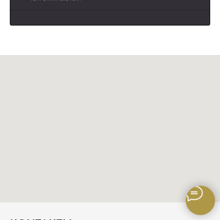
3
Почему одним пациентам рекомендуют DHI, а
другим — Sapphire FUE?🤔
4
Пересадка волос без бритья?!
5
Пересадка бровей ? не больно и красиво!
6
Противопоказания при пересадке волос !
7
Пересадка волос , если волос мало