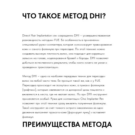
ЧТО ТАКОЕ МЕТОД DHI?
Direct Hair Implantation или сокращенно DHI – усовершенствованная
разновидность методики FUE. Ее особенность в применении
специальной ручки-имплантера, которая минимизирует травмирование
кожи и самого фолликула при пересадке. По этой технике можно
создавать высокую плотность волос, она подходит для коррекции
залысин на голове, моделирования бровей и бороды. DHI позволяет
добиться естественного результата, чтобы никто ничего не узнал о
проведении трансплантации.
Метод DHI – одна из наиболее передовых техник для пересадки
волос на любой части тела. Ее принцип такой же, как и у FUE.
Пересадка происходит не лоскутами кожи, а пучками фолликулов
(графтами), которые извлекаются из донорской дозы пациента и
вживляются в места, где не хватает волос. Но при DHI инструмент
применяется особый. Ручка для имплантации Choi Implanter Pen
позволяет при этой технике сразу вживлять полученные фолликулы.
Такой инструмент за счет тонкого острого наконечника за одно
движение выполняет прокол в коже (формирует лунку) и вставляет
фолликул.
ПРЕИМУЩЕСТВА МЕТОДА