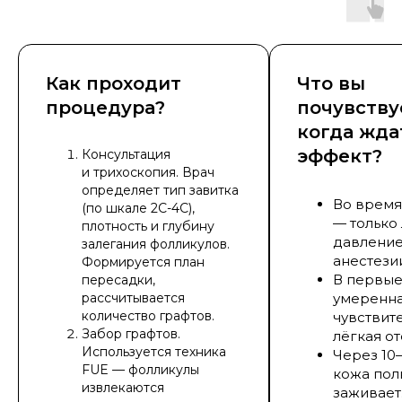
Как проходит
Что вы
процедура?
почувству
когда жда
эффект?
Консультация
и трихоскопия. Врач
определяет тип завитка
Во время
(по шкале 2C-4C),
— только
плотность и глубину
давление
залегания фолликулов.
анестезии
Формируется план
В первые
пересадки,
рассчитывается
умеренн
количество графтов.
чувствите
Забор графтов.
лёгкая от
Используется техника
Через 10
FUE — фолликулы
кожа пол
извлекаются
заживает