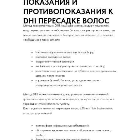
ПОКАЗАНИЯ И
ПРОТИВОПОКАЗАНИЯ К
DHI ПЕРЕСАДКЕ ВОЛОС
Метод трансплантации DHI наши врачи рекомендуют пациентам,
когда нужно заполнить небольшие области, скорректировать зоны, где
важна высокая детализация и быстрое восстановление. Эта техника
необходима в таких случаях:
локальное поредение на висках, по пробору;
очаговое выпадение волос;
андрогенетическая алопеция
необходимость скорректировать линию роста на лбу;
восстановление роста волос на рубцах и послеоперационных
шрамах, после ожогов;
коррекция бровей, бороды, усов, где важно точно
контролировать направление роста.
Метод DHI можно применять для коррекции ранее выполненной
трансплантации при сильной алопеции, когда через год после первой
пересадки нужно увеличить густоту.
Как и у других техник по пересадке волос, у Direct Hair Implantation
есть ряд ограничений:
острая фаза инфекционных заболеваний;
обострение хронических патологий, включая гипертонию,
диабет;
беременность, период кормления грудью;