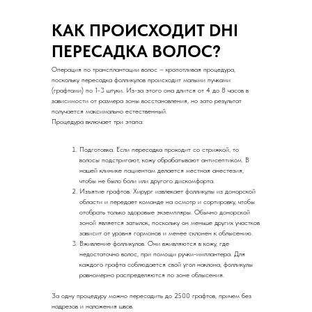
КАК ПРОИСХОДИТ DHI
ПЕРЕСАДКА ВОЛОС?
Операция по трансплантации волос – кропотливая процедура,
поскольку пересадка фолликулов происходит малыми пучками
(графтами) по 1-3 штуки. Из-за этого она длится от 4 до 8 часов в
зависимости от размера зоны восстановления, но зато результат
получается максимально естественный.
Процедура включает три этапа:
Подготовка. Если пересадка проходит со стрижкой, то
волосы подстригают, кожу обрабатывают антисептиком. В
нашей клинике пациентам делается местная анестезия,
чтобы не было боли или другого дискомфорта.
Изъятие графтов. Хирург извлекает фолликулы из донорской
области и передает команде на осмотр и сортировку, чтобы
отобрать только здоровые экземпляры. Обычно донорской
зоной является затылок, поскольку он меньше других участков
зависит от уровня гормонов и менее склонен к облысению.
Вживление фолликулов. Они вживляются в кожу, где
недостаточно волос, при помощи ручки-имплантера. Для
каждого графта соблюдается свой угол наклона, фолликулы
равномерно распределяются по зоне облысения.
За одну процедуру можно пересадить до 2500 графтов, причем без
надрезов и наложения швов.