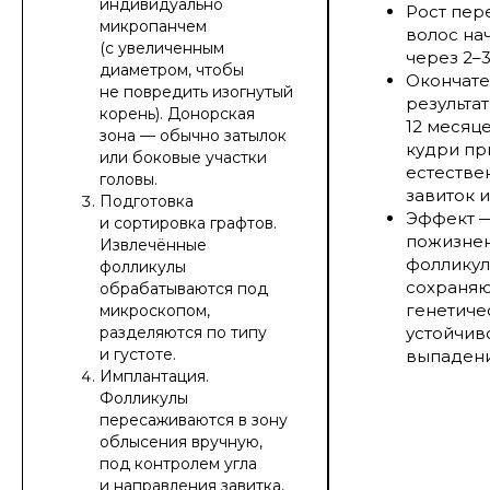
индивидуально
Рост пер
микропанчем
волос на
(с увеличенным
через 2–3
диаметром, чтобы
Окончат
не повредить изогнутый
результат
корень). Донорская
12 месяце
зона — обычно затылок
кудри пр
или боковые участки
естестве
головы.
завиток и
Подготовка
Эффект 
и сортировка графтов.
пожизне
Извлечённые
фоллику
фолликулы
сохраня
обрабатываются под
генетиче
микроскопом,
разделяются по типу
устойчив
и густоте.
выпаден
Имплантация.
Фолликулы
пересаживаются в зону
облысения вручную,
под контролем угла
и направления завитка,