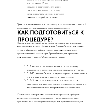
возраст менее 18 лет;
нарушения свертываемости крови;
онкология, независимо от стадии;
непереносимость местной анестезии;
тяжелые расстройства психики.
Трансплантацию невозможно выполнить, если у пациента в донорской
зоне недостаточно здоровых фолликулов для изъятия.
КАК ПОДГОТОВИТЬСЯ К
ПРОЦЕДУРЕ?
Перед трансплантацией волос пациенты нашего центра проходят
консультацию у врача и обследование. Это необходимо для оценки
степени облысения, выбора техники пересадки, исключения
противопоказаний к процедуре. Врач объяснит, как правильно
подготовиться к сеансу. Общие правила таковы:
За 2 недели до пересадки нельзя проводить завивку,
окрашивание и другие агрессивные процедуры для волос.
За 7-10 дней необходимо прекратить прием антикоагулянтов,
иначе в ходе операции возможно кровотечение.
За 2-3 дня стоит воздержаться от приема алкоголя,
желательно уменьшить интенсивность курения, поскольку это
негативно сказывается на приживаемости фолликулов.
Кроме этого, доктор может посоветовать курс процедур (прием
витаминов, минералов, мезотерапия, плазмотерапия), которые
применяют до и после трансплантации для укрепления фолликулов.