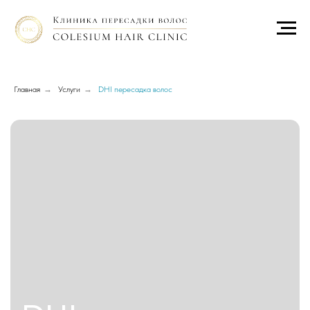
Главная
→
Услуги
→
DHI пересадка волос
DHI
пересадка
волос