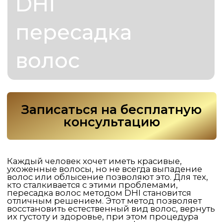
Записаться на бесплатную
консультацию
Каждый человек хочет иметь красивые,
ухоженные волосы, но не всегда выпадение
волос или облысение позволяют это. Для тех,
кто сталкивается с этими проблемами,
пересадка волос методом DHI становится
отличным решением. Этот метод позволяет
восстановить естественный вид волос, вернуть
их густоту и здоровье, при этом процедура
проходит максимально комфортно и с
минимальными рисками.
В «Colesium Hair Clinic» мы предлагаем DHI
keep метод пересадки волос, который
гарантирует точность и естественность
результата. Процедура заключается в
извлечении фолликулов из донорской зоны и
их пересадке непосредственно на
проблемные участки головы с помощью
специального инструмента. Этот метод
позволяет добиться максимально
естественного распределения волос и
избежать видимых следов вмешательства.
Запишитесь на консультацию, чтобы узнать,
как метод пересадки волос DHI может помочь
вам вернуть густоту волос на голове и
улучшить внешний вид. Мы ответим на все
ваши вопросы и предложим
персонализированное решение для вашего
случая!