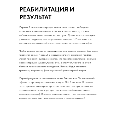
РЕАБИЛИТАЦИЯ И
РЕЗУЛЬТАТ
Первые 2 дня после операции нельзя мыть голову. Необходимо
пользоваться антисептиками, которые назначит доктор, а также
избегать интенсивных физических нагрузок. Далее за волосами нужно
ухаживать аккуратно, используя мягкие шампуни. 1-2 месяца стоит
избегать прямого воздействия солнца, лучше не использовать фен.
Чтобы увидеть результат пересадки, волосы должны отрасти. Для этого
требуется время. Через 2-3 недели в области вживления графтов
может произойти выпадение волос, что является нормальной реакцией
после операции. Фолликулы при этом останутся, так что не стоит
бояться такого шокового выпадения. Волосы будут отрастать
крепкими, здоровыми, формируя густой равномерный покров.
Первый результат можно оценить через 3-4 месяца. Окончательный
эффект от процедуры оценивается через 10-12 месяцев. В течение
этого времени наши врачи проводят плановые осмотры, назначают
дополнительные процедуры при необходимости (плазмотерапия,
инъекции экзосом). Результат трансплантации – это крепкие здоровые
волосы, которые будут расти всю жизнь, и никаких залысин!