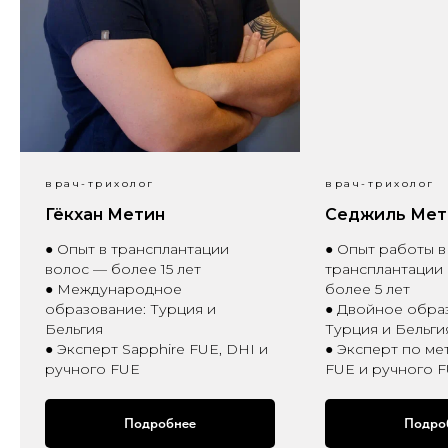
врач-трихолог
врач-трихолог
Гёкхан Метин
Седжиль Мет
● Опыт в трансплантации
● Опыт работы в
волос — более 15 лет
трансплантации
● Международное
более 5 лет
образование: Турция и
● Двойное обра
Бельгия
Турция и Бельги
● Эксперт Sapphire FUE, DHI и
● Эксперт по мет
ручного FUE
FUE и ручного 
Подробнее
Подро